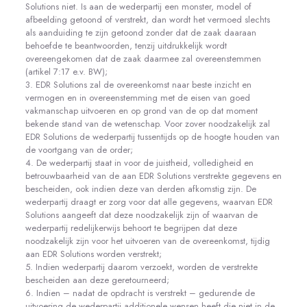
Solutions niet. Is aan de wederpartij een monster, model of
afbeelding getoond of verstrekt, dan wordt het vermoed slechts
als aanduiding te zijn getoond zonder dat de zaak daaraan
behoefde te beantwoorden, tenzij uitdrukkelijk wordt
overeengekomen dat de zaak daarmee zal overeenstemmen
(artikel 7:17 e.v. BW);
3. EDR Solutions zal de overeenkomst naar beste inzicht en
vermogen en in overeenstemming met de eisen van goed
vakmanschap uitvoeren en op grond van de op dat moment
bekende stand van de wetenschap. Voor zover noodzakelijk zal
EDR Solutions de wederpartij tussentijds op de hoogte houden van
de voortgang van de order;
4. De wederpartij staat in voor de juistheid, volledigheid en
betrouwbaarheid van de aan EDR Solutions verstrekte gegevens en
bescheiden, ook indien deze van derden afkomstig zijn. De
wederpartij draagt er zorg voor dat alle gegevens, waarvan EDR
Solutions aangeeft dat deze noodzakelijk zijn of waarvan de
wederpartij redelijkerwijs behoort te begrijpen dat deze
noodzakelijk zijn voor het uitvoeren van de overeenkomst, tijdig
aan EDR Solutions worden verstrekt;
5. Indien wederpartij daarom verzoekt, worden de verstrekte
bescheiden aan deze geretourneerd;
6. Indien – nadat de opdracht is verstrekt – gedurende de
uitvoering de wederpartij additionele wensen heeft die niet in de