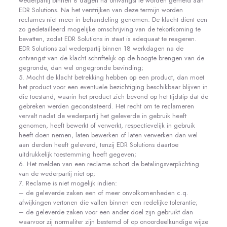
wederpartij binnen 8 dagen na ontvangst te worden gemeld aan
EDR Solutions. Na het verstrijken van deze termijn worden
reclames niet meer in behandeling genomen. De klacht dient een
zo gedetailleerd mogelijke omschrijving van de tekortkoming te
bevatten, zodat EDR Solutions in staat is adequaat te reageren.
EDR Solutions zal wederpartij binnen 18 werkdagen na de
ontvangst van de klacht schriftelijk op de hoogte brengen van de
gegronde, dan wel ongegronde bevinding;
5. Mocht de klacht betrekking hebben op een product, dan moet
het product voor een eventuele bezichtiging beschikbaar blijven in
die toestand, waarin het product zich bevond op het tijdstip dat de
gebreken werden geconstateerd. Het recht om te reclameren
vervalt nadat de wederpartij het geleverde in gebruik heeft
genomen, heeft bewerkt of verwerkt, respectievelijk in gebruik
heeft doen nemen, laten bewerken of laten verwerken dan wel
aan derden heeft geleverd, tenzij EDR Solutions daartoe
uitdrukkelijk toestemming heeft gegeven;
6. Het melden van een reclame schort de betalingsverplichting
van de wederpartij niet op;
7. Reclame is niet mogelijk indien:
– de geleverde zaken een of meer onvolkomenheden c.q.
afwijkingen vertonen die vallen binnen een redelijke tolerantie;
– de geleverde zaken voor een ander doel zijn gebruikt dan
waarvoor zij normaliter zijn bestemd of op onoordeelkundige wijze