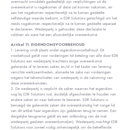
overmacht inmiddels gedeeltelijk zijn verplichtingen uit de
overeenkomst is nagekomen of deze zal kunnen nakomen, en
aan het nagekomen respectievelijk na te komen gedeelte
zelfstandige waarde toekomt, is EDR Solutions gerechtigd om het
reeds nagekomen respectievelijk na te komen gedeelte separaat
te declareren. Wederpartij is gehouden deze declaratie te
voldoen als ware het een afzonderlijke overeenkomst.
Artikel 11. EIGENDOMSVOORBEHOUD
1. Levering vindt plaats onder eigendomsvoorbehoud. Dit
voorbehoud geldt voor vorderingen tot betaling van alle door EDR
Solutions aan wederpartij krachtens enige overeenkomst
geleverde of te leveren zaken en/of in het kader van levering
verrichte werkzaamheden, alsmede ter zake van vorderingen
wegens het tekortschieten van wederpartij in de nakoming van
deze overeenkomsten;
2. De wederpartij is verplicht de zaken waarvan het eigendom
nog bij EDR Solutions rust, duidelijk afgescheiden te houden van
andere zaken en naar behoren te bewaren. EDR Solutions is
bevoegd de geleverde zaken die overeenkomstig het vorige lid
van dit artikel haar eigendom zijn gebleven terug te nemen. Een
dergelijke terugname geldt als een ontbinding van de met
wederpartij gesloten overeenkomst(en). Wederpartij machtigt EDR
Solutions voor zoveel nodig onherroepelijk om de betreffende