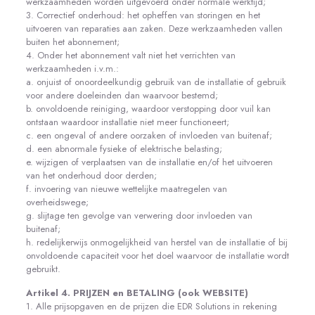
werkzaamheden worden uitgevoerd onder normale werktijd;
3. Correctief onderhoud: het opheffen van storingen en het
uitvoeren van reparaties aan zaken. Deze werkzaamheden vallen
buiten het abonnement;
4. Onder het abonnement valt niet het verrichten van
werkzaamheden i.v.m.:
a. onjuist of onoordeelkundig gebruik van de installatie of gebruik
voor andere doeleinden dan waarvoor bestemd;
b. onvoldoende reiniging, waardoor verstopping door vuil kan
ontstaan waardoor installatie niet meer functioneert;
c. een ongeval of andere oorzaken of invloeden van buitenaf;
d. een abnormale fysieke of elektrische belasting;
e. wijzigen of verplaatsen van de installatie en/of het uitvoeren
van het onderhoud door derden;
f. invoering van nieuwe wettelijke maatregelen van
overheidswege;
g. slijtage ten gevolge van verwering door invloeden van
buitenaf;
h. redelijkerwijs onmogelijkheid van herstel van de installatie of bij
onvoldoende capaciteit voor het doel waarvoor de installatie wordt
gebruikt.
Artikel 4. PRIJZEN en BETALING (ook WEBSITE)
1. Alle prijsopgaven en de prijzen die EDR Solutions in rekening