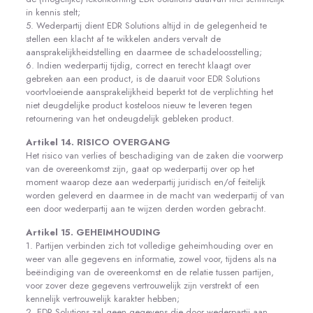
in kennis stelt;
5. Wederpartij dient EDR Solutions altijd in de gelegenheid te
stellen een klacht af te wikkelen anders vervalt de
aansprakelijkheidstelling en daarmee de schadeloosstelling;
6. Indien wederpartij tijdig, correct en terecht klaagt over
gebreken aan een product, is de daaruit voor EDR Solutions
voortvloeiende aansprakelijkheid beperkt tot de verplichting het
niet deugdelijke product kosteloos nieuw te leveren tegen
retournering van het ondeugdelijk gebleken product.
Artikel 14. RISICO OVERGANG
Het risico van verlies of beschadiging van de zaken die voorwerp
van de overeenkomst zijn, gaat op wederpartij over op het
moment waarop deze aan wederpartij juridisch en/of feitelijk
worden geleverd en daarmee in de macht van wederpartij of van
een door wederpartij aan te wijzen derden worden gebracht.
Artikel 15. GEHEIMHOUDING
1. Partijen verbinden zich tot volledige geheimhouding over en
weer van alle gegevens en informatie, zowel voor, tijdens als na
beëindiging van de overeenkomst en de relatie tussen partijen,
voor zover deze gegevens vertrouwelijk zijn verstrekt of een
kennelijk vertrouwelijk karakter hebben;
2. EDR Solutions zal geen gegevens die door wederpartij aan