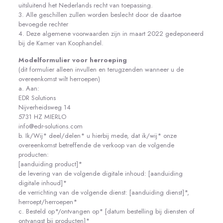
uitsluitend het Nederlands recht van toepassing.
3. Alle geschillen zullen worden beslecht door de daartoe
bevoegde rechter
4. Deze algemene voorwaarden zijn in maart 2022 gedeponeerd
bij de Kamer van Koophandel.
Modelformulier voor herroeping
(dit formulier alleen invullen en terugzenden wanneer u de
overeenkomst wilt herroepen)
a. Aan:
EDR Solutions
Nijverheidsweg 14
5731 HZ MIERLO
info@edr-solutions.com
b. Ik/Wij* deel/delen* u hierbij mede, dat ik/wij* onze
overeenkomst betreffende de verkoop van de volgende
producten:
[aanduiding product]*
de levering van de volgende digitale inhoud: [aanduiding
digitale inhoud]*
de verrichting van de volgende dienst: [aanduiding dienst]*,
herroept/herroepen*
c. Besteld op*/ontvangen op* [datum bestelling bij diensten of
ontvangst bij producten]*