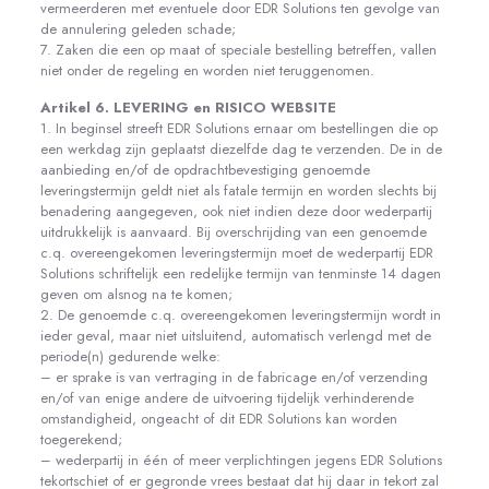
vermeerderen met eventuele door EDR Solutions ten gevolge van
de annulering geleden schade;
7. Zaken die een op maat of speciale bestelling betreffen, vallen
niet onder de regeling en worden niet teruggenomen.
Artikel 6. LEVERING en RISICO WEBSITE
1. In beginsel streeft EDR Solutions ernaar om bestellingen die op
een werkdag zijn geplaatst diezelfde dag te verzenden. De in de
aanbieding en/of de opdrachtbevestiging genoemde
leveringstermijn geldt niet als fatale termijn en worden slechts bij
benadering aangegeven, ook niet indien deze door wederpartij
uitdrukkelijk is aanvaard. Bij overschrijding van een genoemde
c.q. overeengekomen leveringstermijn moet de wederpartij EDR
Solutions schriftelijk een redelijke termijn van tenminste 14 dagen
geven om alsnog na te komen;
2. De genoemde c.q. overeengekomen leveringstermijn wordt in
ieder geval, maar niet uitsluitend, automatisch verlengd met de
periode(n) gedurende welke:
– er sprake is van vertraging in de fabricage en/of verzending
en/of van enige andere de uitvoering tijdelijk verhinderende
omstandigheid, ongeacht of dit EDR Solutions kan worden
toegerekend;
– wederpartij in één of meer verplichtingen jegens EDR Solutions
tekortschiet of er gegronde vrees bestaat dat hij daar in tekort zal