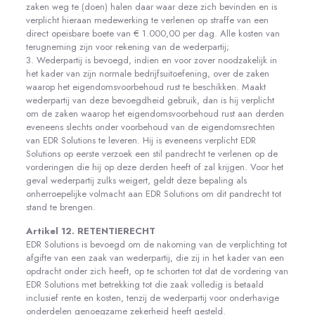
zaken weg te (doen) halen daar waar deze zich bevinden en is
verplicht hieraan medewerking te verlenen op straffe van een
direct opeisbare boete van € 1.000,00 per dag. Alle kosten van
terugneming zijn voor rekening van de wederpartij;
3. Wederpartij is bevoegd, indien en voor zover noodzakelijk in
het kader van zijn normale bedrijfsuitoefening, over de zaken
waarop het eigendomsvoorbehoud rust te beschikken. Maakt
wederpartij van deze bevoegdheid gebruik, dan is hij verplicht
om de zaken waarop het eigendomsvoorbehoud rust aan derden
eveneens slechts onder voorbehoud van de eigendomsrechten
van EDR Solutions te leveren. Hij is eveneens verplicht EDR
Solutions op eerste verzoek een stil pandrecht te verlenen op de
vorderingen die hij op deze derden heeft of zal krijgen. Voor het
geval wederpartij zulks weigert, geldt deze bepaling als
onherroepelijke volmacht aan EDR Solutions om dit pandrecht tot
stand te brengen.
Artikel 12. RETENTIERECHT
EDR Solutions is bevoegd om de nakoming van de verplichting tot
afgifte van een zaak van wederpartij, die zij in het kader van een
opdracht onder zich heeft, op te schorten tot dat de vordering van
EDR Solutions met betrekking tot die zaak volledig is betaald
inclusief rente en kosten, tenzij de wederpartij voor onderhavige
onderdelen genoegzame zekerheid heeft gesteld.