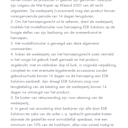
zijn volgens de Wet Kopen op Afstand 2001 van dit recht
uitgesloten. De wederpartij (consument) mag een product binnen
vorengenoemde periode van 14 dagen terugsturen;
2. Om het herroepingsrecht uit te oefenen, dient de wederpartij
middels het modelformulier voor herroeping EDR Solutions op de
hoogte stellen van zijn beslissing om de overeenkomst te
herroepen;
3. Het modelformulier is gevoegd aan deze algemene
voorwaarden;
4. Indien de wederpartij van het herroepingsrecht zoals vermeld
in het vorige lid gebruik heeft gemaakt en het product,
ongebruikt, met on-verbroken dop of kurk, in originele verpakking,
compleet en met eventuele bijgeleverde accessoires zonder
gebruiksschade binnen 14 dagen na de herroeping aan EDR
Solutions aanbiedt, dan draagt EDR Solutions zorg voor
terugbetaling van de betaling aan de wederpartij binnen 14
dagen na ontvangst van het product;
5. De kosten van retourzending zijn voor rekening van de
wederpartij;
6. In geval van annulering door bedrijven zijn alle door EDR
Solutions ter zake van de order c.q. opdracht gemaakte kosten
alsmede de gederfde winst onmiddellijk opeisbaar, met een
minimum van 10% van de hoofdsom, alles voor zoveel nodig te