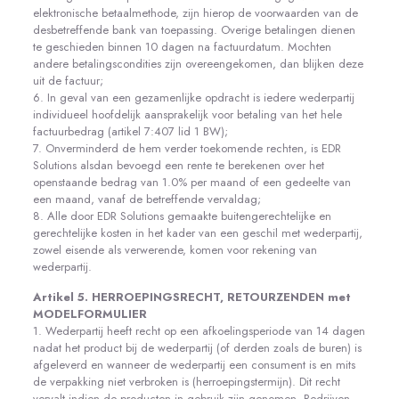
elektronische betaalmethode, zijn hierop de voorwaarden van de
desbetreffende bank van toepassing. Overige betalingen dienen
te geschieden binnen 10 dagen na factuurdatum. Mochten
andere betalingscondities zijn overeengekomen, dan blijken deze
uit de factuur;
6. In geval van een gezamenlijke opdracht is iedere wederpartij
individueel hoofdelijk aansprakelijk voor betaling van het hele
factuurbedrag (artikel 7:407 lid 1 BW);
7. Onverminderd de hem verder toekomende rechten, is EDR
Solutions alsdan bevoegd een rente te berekenen over het
openstaande bedrag van 1.0% per maand of een gedeelte van
een maand, vanaf de betreffende vervaldag;
8. Alle door EDR Solutions gemaakte buitengerechtelijke en
gerechtelijke kosten in het kader van een geschil met wederpartij,
zowel eisende als verwerende, komen voor rekening van
wederpartij.
Artikel 5. HERROEPINGSRECHT, RETOURZENDEN met
MODELFORMULIER
1. Wederpartij heeft recht op een afkoelingsperiode van 14 dagen
nadat het product bij de wederpartij (of derden zoals de buren) is
afgeleverd en wanneer de wederpartij een consument is en mits
de verpakking niet verbroken is (herroepingstermijn). Dit recht
vervalt indien de producten in gebruik zijn genomen. Bedrijven