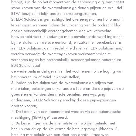
brengt, zijn de op het moment van de aanbieding c.q. van het tot
stand komen van de overeenkomst geldende prijzen en exclusief
BTW, tenzij schriftelijk anders is overeengekomen;
2. EDR Solutions is gemachtigd het overeengekomen honorarium
te verhogen wanneer tijdens de uitvoering van de opdracht blijkt
dat de oorspronkelijk overeengekomen dan wel verwachte
hoeveelheid werk in zodanige mate onvoldoende werd ingeschat
bij het sluiten van de overeenkomst, en zulks niet toerekenbaar is
aan EDR Solutions, dat in redelijkheid niet van EDR Solutions mag
worden verwacht de overeengekomen werkzaamheden te
verrichten tegen het oorspronkelijk overeengekomen honorarium.
EDR Solutions zal
de wederpartij in dat geval van het voornemen tot verhoging van
het honorarium of tarief in kennis stellen;
3. Indien na het sluiten van de overeenkomst de prijzen van
materialen, belastingen en/of andere factoren die de prijs van de
goederen en/of diensten mede bepalen, een wijziging
ondergaan, is EDR Solutions gerechtigd deze prijswijzigingen
door te voeren;
4. De kosten van een abonnement worden via een automatische
machtiging (SEPA) geïncasseerd;
5. Bij bestellingen via de internetsite kan worden betaald met
behulp van de op de site vermelde betalingsmogelijkheden. Bij
betaling met behulp van een door een derde uitgegeven