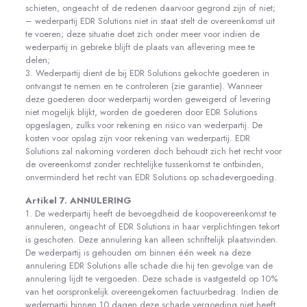
schieten, ongeacht of de redenen daarvoor gegrond zijn of niet;
– wederpartij EDR Solutions niet in staat stelt de overeenkomst uit
te voeren; deze situatie doet zich onder meer voor indien de
wederpartij in gebreke blijft de plaats van aflevering mee te
delen;
3. Wederpartij dient de bij EDR Solutions gekochte goederen in
ontvangst te nemen en te controleren (zie garantie). Wanneer
deze goederen door wederpartij worden geweigerd of levering
niet mogelijk blijkt, worden de goederen door EDR Solutions
opgeslagen, zulks voor rekening en risico van wederpartij. De
kosten voor opslag zijn voor rekening van wederpartij. EDR
Solutions zal nakoming vorderen doch behoudt zich het recht voor
de overeenkomst zonder rechtelijke tussenkomst te ontbinden,
onverminderd het recht van EDR Solutions op schadevergoeding.
Artikel 7. ANNULERING
1. De wederpartij heeft de bevoegdheid de koopovereenkomst te
annuleren, ongeacht of EDR Solutions in haar verplichtingen tekort
is geschoten. Deze annulering kan alleen schriftelijk plaatsvinden.
De wederpartij is gehouden om binnen één week na deze
annulering EDR Solutions alle schade die hij ten gevolge van de
annulering lijdt te vergoeden. Deze schade is vastgesteld op 10%
van het oorspronkelijk overeengekomen factuurbedrag. Indien de
wederpartij binnen 10 dagen deze schade vergoeding niet heeft