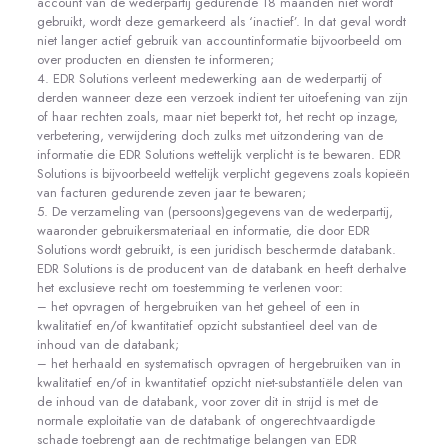
account van de wederpartij gedurende 18 maanden niet wordt
gebruikt, wordt deze gemarkeerd als ‘inactief’. In dat geval wordt
niet langer actief gebruik van accountinformatie bijvoorbeeld om
over producten en diensten te informeren;
4. EDR Solutions verleent medewerking aan de wederpartij of
derden wanneer deze een verzoek indient ter uitoefening van zijn
of haar rechten zoals, maar niet beperkt tot, het recht op inzage,
verbetering, verwijdering doch zulks met uitzondering van de
informatie die EDR Solutions wettelijk verplicht is te bewaren. EDR
Solutions is bijvoorbeeld wettelijk verplicht gegevens zoals kopieën
van facturen gedurende zeven jaar te bewaren;
5. De verzameling van (persoons)gegevens van de wederpartij,
waaronder gebruikersmateriaal en informatie, die door EDR
Solutions wordt gebruikt, is een juridisch beschermde databank.
EDR Solutions is de producent van de databank en heeft derhalve
het exclusieve recht om toestemming te verlenen voor:
– het opvragen of hergebruiken van het geheel of een in
kwalitatief en/of kwantitatief opzicht substantieel deel van de
inhoud van de databank;
– het herhaald en systematisch opvragen of hergebruiken van in
kwalitatief en/of in kwantitatief opzicht niet-substantiële delen van
de inhoud van de databank, voor zover dit in strijd is met de
normale exploitatie van de databank of ongerechtvaardigde
schade toebrengt aan de rechtmatige belangen van EDR