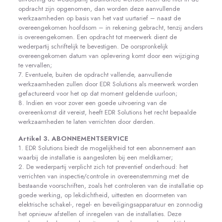
opdracht zijn opgenomen, dan worden deze aanvullende
werkzaamheden op basis van het vast uurtarief – naast de
overeengekomen hoofdsom – in rekening gebracht, tenzij anders
is overeengekomen. Een opdracht tot meerwerk dient de
wederpartij schriftelijk te bevestigen. De oorspronkelijk
overeengekomen datum van oplevering komt door een wijziging
te vervallen;
7. Eventuele, buiten de opdracht vallende, aanvullende
werkzaamheden zullen door EDR Solutions als meerwerk worden
gefactureerd voor het op dat moment geldende uurloon;
8. Indien en voor zover een goede uitvoering van de
overeenkomst dit vereist, heeft EDR Solutions het recht bepaalde
werkzaamheden te laten verrichten door derden.
Artikel 3. ABONNEMENTSERVICE
1. EDR Solutions biedt de mogelijkheid tot een abonnement aan
waarbij de installatie is aangesloten bij een meldkamer;
2. De wederpartij verplicht zich tot preventief onderhoud: het
verrichten van inspectie/controle in overeenstemming met de
bestaande voorschriften, zoals het controleren van de installatie op
goede werking, op lekdichtheid, uittesten en doormeten van
elektrische schakel-, regel- en beveiligingsapparatuur en zonnodig
het opnieuw afstellen of inregelen van de installaties. Deze