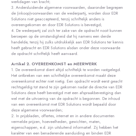
werkdagen van kracht;
3. Andersluidende algemene voorwaarden, daaronder begrepen
de (inkoop)voorwaarden van de wederpartij, worden door EDR
Solutions niet geaccepteerd, tenzij schriftelijk anders is
overeengekomen en door EDR Solutions is bevestigd;
4. De wederpartij zal zich ter zake van de opdracht nooit kunnen
beroepen op de omstandigheid dat hij namens een derde
handelde, tenzij hij zulks uitdrukkelijk aan EDR Solutions ter kennis
heeft gebracht en EDR Solutions alsdan onder deze voorwaarde
de opdracht schriftelijk heeft aanvaard.
Artikel 2. OVEREENKOMST en MEERWERK
1. De overeenkomst dient altijd schriftelijk te worden vastgelegd.
Het ontbreken van een schriftelijke overeenkomst maakt deze
overeenkomst echter niet nietig. Een opdracht wordt eerst geacht
rechtsgeldig tot stand te zijn gekomen nadat de directie van EDR
Solutions deze heeft bevestigd met een afspraakbevestiging dan
wel met de uitvoering van de opdracht is begonnen. De inhoud
van een overeenkomst met EDR Solutions wordt bepaald door
deze algemene voorwaarden;
2. In prijsbladen, offertes, internet en in andere documenten
vermelde prijzen, hoeveelheden, gewichten, maten,
eigenschappen, e.d. zijn uitsluitend informatief. Zij hebben het
karakter van een benaderende aanduiding en binden EDR