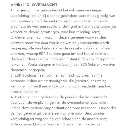
Artikel 10. OVERMACHT
1. Partijen zijn niet gehouden tot het nakomen van enige
verplichting, indien zij daartoe gehinderd worden als gevolg van
een omstandigheid die niet is te wijten aan schuld, en noch
krachtens de wet, een rechtshandeling of in het maatschappelijke
verkeer geldende opvattingen, voor hun rekening komt;
2. Onder overmacht wordt in deze algemene voorwaarden
verstaan naast wat daarover in de wet en jurisprudentie wordt
begrepen, alle van buiten komende oorzaken, voorzien of niet
voorzien, waarop EDR Solutions geen invloed kan uitoefenen,
doch waardoor EDR Solutions niet in staat is de verplichtingen na
te komen. Werkstakingen in het bedrijf van EDR Solutions worden
daaronder begrepen;
3. EDR Solutions heeft ook het recht zich op overmacht te
beroepen indien de omstandigheid die (verdere) nakoming
verhindert, intreedt nadat EDR Solutions zijn verplichtingen had
moeten nakomen;
4. Partijen kunnen gedurende de periode dat de overmacht
voortduurt de verplichtingen uit de overeenkomst opschorten.
Indien deze periode langer duurt dan twee maanden is ieder der
partijen gerechtigd de overeenkomst te ontbinden, zonder
verplichting tot vergoeding van schade aan de andere partij;
5. Voor zover EDR Solutions ten tijde van het intreden van