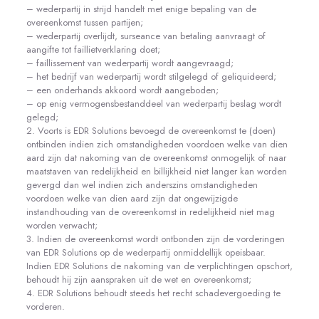
– wederpartij in strijd handelt met enige bepaling van de
overeenkomst tussen partijen;
– wederpartij overlijdt, surseance van betaling aanvraagt of
aangifte tot faillietverklaring doet;
– faillissement van wederpartij wordt aangevraagd;
– het bedrijf van wederpartij wordt stilgelegd of geliquideerd;
– een onderhands akkoord wordt aangeboden;
– op enig vermogensbestanddeel van wederpartij beslag wordt
gelegd;
2. Voorts is EDR Solutions bevoegd de overeenkomst te (doen)
ontbinden indien zich omstandigheden voordoen welke van dien
aard zijn dat nakoming van de overeenkomst onmogelijk of naar
maatstaven van redelijkheid en billijkheid niet langer kan worden
gevergd dan wel indien zich anderszins omstandigheden
voordoen welke van dien aard zijn dat ongewijzigde
instandhouding van de overeenkomst in redelijkheid niet mag
worden verwacht;
3. Indien de overeenkomst wordt ontbonden zijn de vorderingen
van EDR Solutions op de wederpartij onmiddellijk opeisbaar.
Indien EDR Solutions de nakoming van de verplichtingen opschort,
behoudt hij zijn aanspraken uit de wet en overeenkomst;
4. EDR Solutions behoudt steeds het recht schadevergoeding te
vorderen.