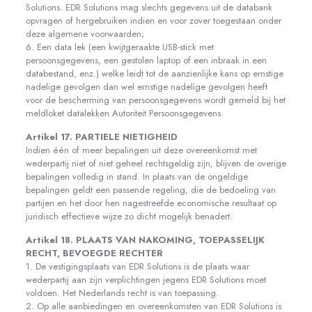
Solutions. EDR Solutions mag slechts gegevens uit de databank
opvragen of hergebruiken indien en voor zover toegestaan onder
deze algemene voorwaarden;
6. Een data lek (een kwijtgeraakte USB-stick met
persoonsgegevens, een gestolen laptop of een inbraak in een
databestand, enz.) welke leidt tot de aanzienlijke kans op ernstige
nadelige gevolgen dan wel ernstige nadelige gevolgen heeft
voor de bescherming van persoonsgegevens wordt gemeld bij het
meldloket datalekken Autoriteit Persoonsgegevens.
Artikel 17. PARTIELE NIETIGHEID
Indien één of meer bepalingen uit deze overeenkomst met
wederpartij niet of niet geheel rechtsgeldig zijn, blijven de overige
bepalingen volledig in stand. In plaats van de ongeldige
bepalingen geldt een passende regeling, die de bedoeling van
partijen en het door hen nagestreefde economische resultaat op
juridisch effectieve wijze zo dicht mogelijk benadert.
Artikel 18. PLAATS VAN NAKOMING, TOEPASSELIJK
RECHT, BEVOEGDE RECHTER
1. De vestigingsplaats van EDR Solutions is de plaats waar
wederpartij aan zijn verplichtingen jegens EDR Solutions moet
voldoen. Het Nederlands recht is van toepassing.
2. Op alle aanbiedingen en overeenkomsten van EDR Solutions is