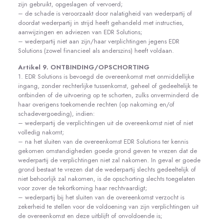
zijn gebruikt, opgeslagen of vervoerd;
– de schade is veroorzaakt door nalatigheid van wederpartij of
doordat wederpartij in strijd heeft gehandeld met instructies,
aanwijzingen en adviezen van EDR Solutions;
– wederpartij niet aan zijn/haar verplichtingen jegens EDR
Solutions (zowel financieel als anderszins) heeft voldaan.
Artikel 9. ONTBINDING/OPSCHORTING
1. EDR Solutions is bevoegd de overeenkomst met onmiddellijke
ingang, zonder rechterlijke tussenkomst, geheel of gedeeltelijk te
ontbinden of de uitvoering op te schorten, zulks onverminderd de
haar overigens toekomende rechten (op nakoming en/of
schadevergoeding), indien:
– wederpartij de verplichtingen uit de overeenkomst niet of niet
volledig nakomt;
– na het sluiten van de overeenkomst EDR Solutions ter kennis
gekomen omstandigheden goede grond geven te vrezen dat de
wederpartij de verplichtingen niet zal nakomen. In geval er goede
grond bestaat te vrezen dat de wederpartij slechts gedeeltelijk of
niet behoorlijk zal nakomen, is de opschorting slechts toegelaten
voor zover de tekortkoming haar rechtvaardigt;
– wederpartij bij het sluiten van de overeenkomst verzocht is
zekerheid te stellen voor de voldoening van zijn verplichtingen uit
de overeenkomst en deze uitblijft of onvoldoende is;