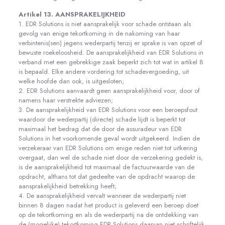
Artikel 13. AANSPRAKELIJKHEID
1. EDR Solutions is niet aansprakelijk voor schade ontstaan als
gevolg van enige tekortkoming in de nakoming van haar
verbintenis(sen) jegens wederpartij tenzij er sprake is van opzet of
bewuste roekeloosheid. De aansprakelijkheid van EDR Solutions in
verband met een gebrekkige zaak beperkt zich tot wat in artikel 8
is bepaald. Elke andere vordering tot schadevergoeding, uit
welke hoofde dan ook, is uitgesloten;
2. EDR Solutions aanvaardt geen aansprakelijkheid voor, door of
namens haar verstrekte adviezen;
3. De aansprakelijkheid van EDR Solutions voor een beroepsfout
waardoor de wederpartij (directe) schade lijdt is beperkt tot
maximaal het bedrag dat de door de assuradeur van EDR
Solutions in het voorkomende geval wordt uitgekeerd. Indien de
verzekeraar van EDR Solutions om enige reden niet tot uitkering
overgaat, dan wel de schade niet door de verzekering gedekt is,
is de aansprakelijkheid tot maximaal de factuurwaarde van de
opdracht, althans tot dat gedeelte van de opdracht waarop de
aansprakelijkheid betrekking heeft;
4. De aansprakelijkheid vervalt wanneer de wederpartij niet
binnen 8 dagen nadat het product is geleverd een beroep doet
op de tekortkoming en als de wederpartij na de ontdekking van
de (mogelijke) tekortkoming EDR Solutions daarvan niet schriftelijk