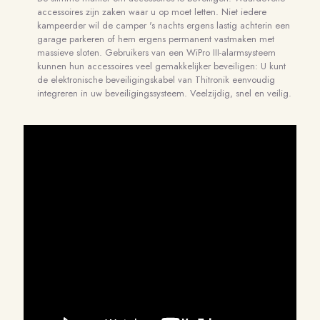
accessoires zijn zaken waar u op moet letten. Niet iedere
kampeerder wil de camper 's nachts ergens lastig achterin een
garage parkeren of hem ergens permanent vastmaken met
massieve sloten. Gebruikers van een WiPro III-alarmsysteem
kunnen hun accessoires veel gemakkelijker beveiligen: U kunt
de elektronische beveiligingskabel van Thitronik eenvoudig
integreren in uw beveiligingssysteem. Veelzijdig, snel en veilig.