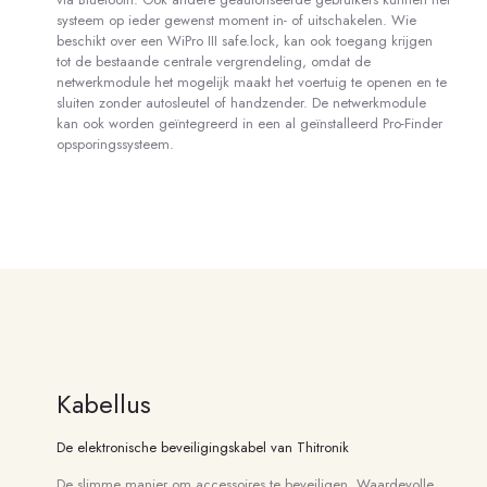
systeem op ieder gewenst moment in- of uitschakelen. Wie
beschikt over een WiPro III safe.lock, kan ook toegang krijgen
tot de bestaande centrale vergrendeling, omdat de
netwerkmodule het mogelijk maakt het voertuig te openen en te
sluiten zonder autosleutel of handzender. De netwerkmodule
kan ook worden geïntegreerd in een al geïnstalleerd Pro-Finder
opsporingssysteem.
Kabellus
De elektronische beveiligingskabel van Thitronik
De slimme manier om accessoires te beveiligen. Waardevolle