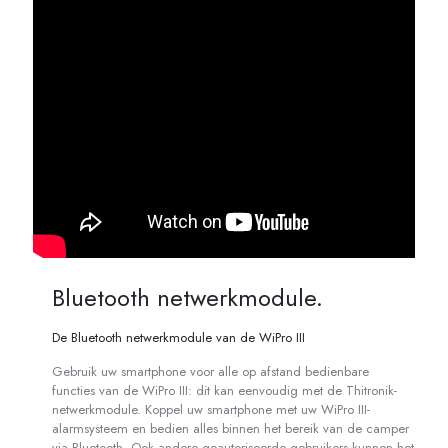
Bluetooth netwerkmodule.
De Bluetooth netwerkmodule van de WiPro III
Gebruik uw smartphone voor alle op afstand bedienbare
functies van de WiPro III: dit kan eenvoudig met de Thitronik-
netwerkmodule. Koppel uw smartphone met uw WiPro III-
alarmsysteem en bedien alles binnen het bereik van de camper
via Bluetooth. Ook andere geautoriseerde gebruikers kunnen het