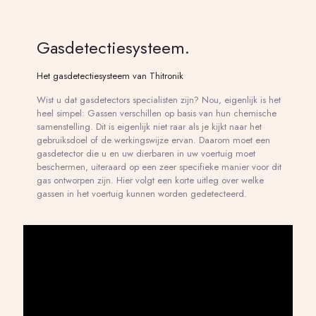
Gasdetectiesysteem.
Het gasdetectiesysteem van Thitronik
Wist u dat gasdetectors specialisten zijn? Nou, eigenlijk is het
heel simpel: Gassen verschillen op basis van hun chemische
samenstelling. Dit is eigenlijk niet raar als je kijkt naar het
gebruiksdoel of de werkingswijze ervan. Daarom moet een
gasdetector die u en uw dierbaren in uw voertuig moet
beschermen, uiteraard op een zeer specifieke manier voor dit
gas ontworpen zijn. Hier volgt een korte uitleg over welke
gassen in het voertuig kunnen worden gedetecteerd.