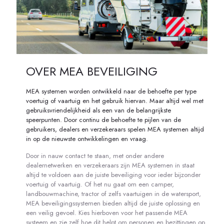
OVER MEA BEVEILIGING
MEA systemen worden ontwikkeld naar de behoefte per type
voertuig of vaartuig en het gebruik hiervan. Maar altijd wel met
gebruiksvriendelijkheid als een van de belangrijkste
speerpunten. Door continu de behoefte te pijlen van de
gebruikers, dealers en verzekeraars spelen MEA systemen altijd
in op de nieuwste ontwikkelingen en vraag.
Door in nauw contact te staan, met onder andere
dealernetwerken en verzekeraars zijn MEA systemen in staat
altijd te voldoen aan de juiste beveiliging voor ieder bijzonder
voertuig of vaartuig. Of het nu gaat om een camper,
landbouwmachine, tractor of zelfs vaartuigen in de watersport,
MEA beveiligingssystemen bieden altijd de juiste oplossing en
een veilig gevoel. Kies hierboven voor het passende MEA
systeem en zie zelf hoe dit helpt om personen en bezittingen op