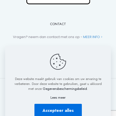
CONTACT
Vragen? neem dan contact met ons op -
MEER INFO
+31 (0)881 013 112
campers@mea-beveiliging.nl
Deze website maakt gebruik van cookies om uw ervaring te
verbeteren. Door deze website te gebruiken, gaat u akkoord
met onze
Gegevensbeschermingsbeleid
.
Lees meer
© 2020 - 2026 MEA Beveiliging. All Rights Reserved.
Privacy Policy
Algemene Voorwaarden
Alle producten
Accepteer alles
Media