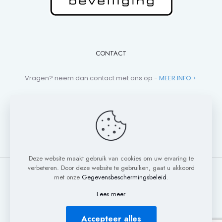
CONTACT
Vragen? neem dan contact met ons op -
MEER INFO
+31 (0)881 013 112
campers@mea-beveiliging.nl
Deze website maakt gebruik van cookies om uw ervaring te
verbeteren. Door deze website te gebruiken, gaat u akkoord
met onze
Gegevensbeschermingsbeleid
.
Lees meer
© 2020 - 2026 MEA Beveiliging. All Rights Reserved.
Privacy Policy
Algemene Voorwaarden
Alle producten
Accepteer alles
Media