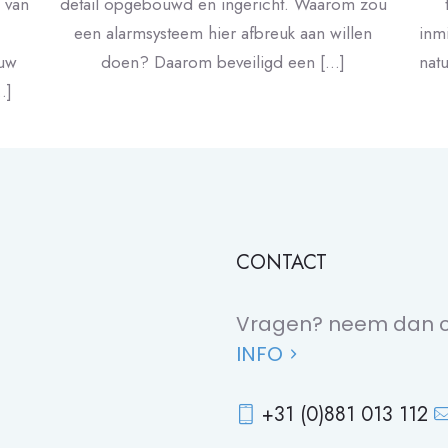
n van
detail opgebouwd en ingericht. Waarom zou
een alarmsysteem hier afbreuk aan willen
inm
 uw
doen? Daarom beveiligd een
[…]
natu
…]
CONTACT
Vragen? neem dan c
INFO
+31 (0)881 013 112