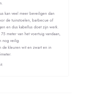
n.
us kan veel meer beveiligen dan
door de tuinstoelen, barbecue of
en en dus kabellus doet zijn werk.
t 75 meter van het voertuig vandaan,
n nog veilig.
n de kleuren wit en zwart en in
5meter.
t.